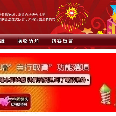
批發購物網，廟會合法煙火批發
樣的合法煙火販賣，未滿12歲請勿購買