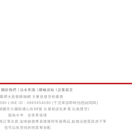
∣
關於我們
∣
法令常識
∣
購物須知
∣
訪客留言
園煙火批發購物網 大量批發另有優惠
4090 LINE ID：0980454090 (下完單請即時拍照給闆闆)
桃園市大園區埔心街88號 出發前請先來電 以免撲空)
因為今年 全世界疫情
路訂單出貨,如有缺貨將直接換同等值商品,如無法接受請勿下單
也可以依照你的預算幫你配