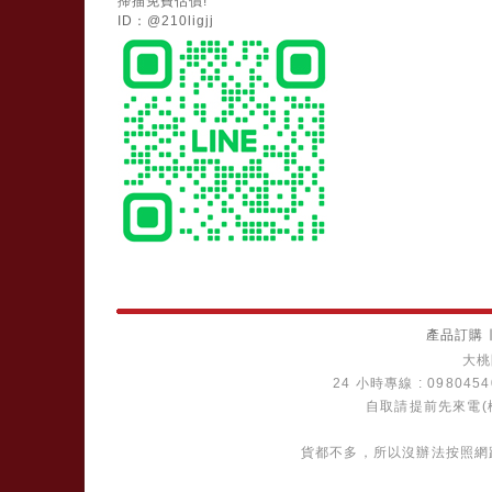
掃描免費估價!
ID：@210ligjj
產品訂購
大桃
24 小時專線 : 098045
自取請提前先來電(
貨都不多，所以沒辦法按照網