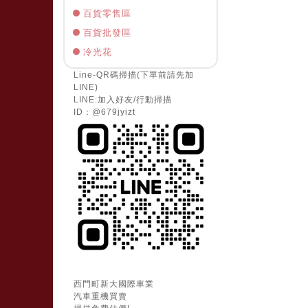
百貨零售區
百貨批發區
冷光花
Line-QR碼掃描(下單前請先加
LINE)
LINE:加入好友/行動掃描
ID：@679jyizt
西門町新大國際車業
汽車重機買賣