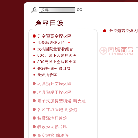
GO
升空類高空煙火
升空類高空煙火區
店長精選煙火區
大桃園限量套餐組合
800元以下盒裝煙火區
800元以上盒裝煙火區
整箱特價區 限自取
天燈批發區
玩具類升空煙火區
玩具類親子煙火區
電子式加長型噴燈 噴火槍
各尺寸環保炮 迎娶炮
特響滿地紅連炮
特效煙火影片區
高空炮管-纖維管