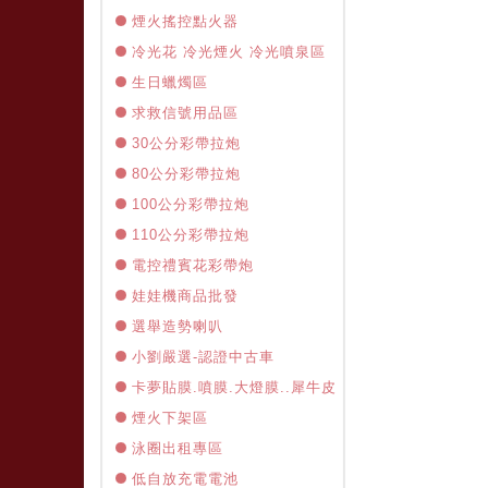
煙火搖控點火器
冷光花 冷光煙火 冷光噴泉區
生日蠟燭區
求救信號用品區
30公分彩帶拉炮
80公分彩帶拉炮
100公分彩帶拉炮
110公分彩帶拉炮
電控禮賓花彩帶炮
娃娃機商品批發
選舉造勢喇叭
小劉嚴選-認證中古車
卡夢貼膜.噴膜.大燈膜..犀牛皮
煙火下架區
泳圈出租專區
低自放充電電池