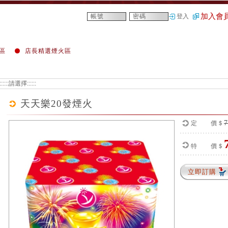
加入會
登入
區
店長精選煙火區
天天樂20發煙火
7
定 價＄
特 價＄
立即訂購