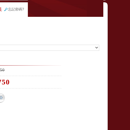
員
忘記密碼?
50
750